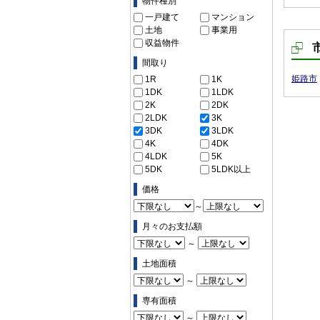
物件種別
一戸建て
マンション
土地
事業用
収益物件
間取り
姫路市
1R
1K
1DK
1LDK
2K
2DK
2LDK
3K
3DK
3LDK
4K
4DK
4LDK
5K
5DK
5LDK以上
価格
～
月々のお支払額
～
土地面積
～
専有面積
～