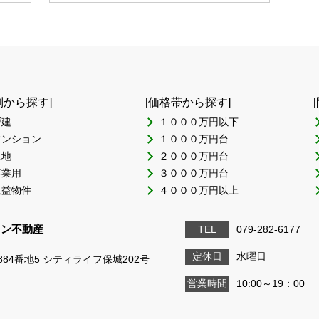
別から探す]
[価格帯から探す]
戸建
１０００万円以下
マンション
１０００万円台
土地
２０００万円台
事業用
３０００万円台
収益物件
４０００万円以上
ワン不動産
TEL
079-282-6177
4
定休日
水曜日
84番地5 シティライフ保城202号
営業時間
10:00～19：00